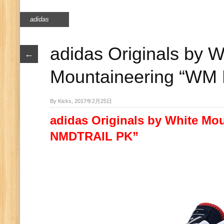
adidas
adidas Originals by W
←
Mountaineering “WM
By Kicks, 2017年2月25日
adidas Originals by White Mo
NMDTRAIL PK”