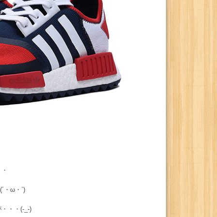
・・
・ω・`)
・(-_-)