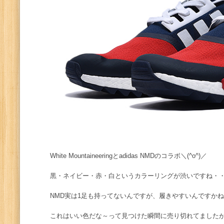
White Mountaineeringとadidas NMDのコラボ＼(^o^)／
黒・ネイビー・赤・白というカラーリングが渋いですね・
NMD実は1足も持ってないんですが、履きやすいんですかね(´
これはいい色だな～って見つけた瞬間に売り切れてましたが・・