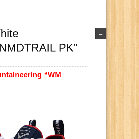
hite
→
 NMDTRAIL PK”
untaineering “WM