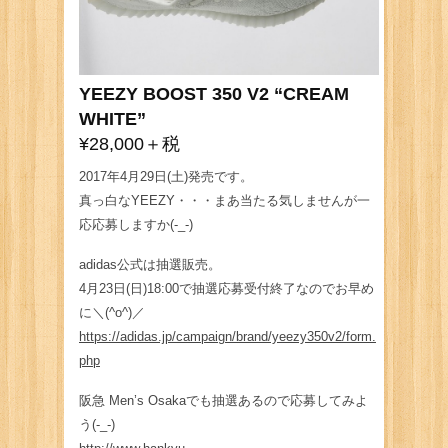
YEEZY BOOST 350 V2 “CREAM
WHITE”
¥28,000＋税
2017年4月29日(土)発売です。
真っ白なYEEZY・・・まあ当たる気しませんが一
応応募しますか(-_-)
adidas公式は抽選販売。
4月23日(日)18:00で抽選応募受付終了なのでお早め
に＼(^o^)／
https://adidas.jp/campaign/brand/yeezy350v2/form.
php
阪急 Men’s Osakaでも抽選あるので応募してみよ
う(-_-)