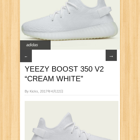
adidas
→
←
YEEZY BOOST 350 V2
“CREAM WHITE”
By Kicks, 2017年4月22日