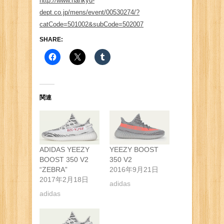
http://www.hankyu-
dept.co.jp/mens/event/00530274/?
catCode=501002&subCode=502007
SHARE:
関連
ADIDAS YEEZY
YEEZY BOOST
BOOST 350 V2
350 V2
“ZEBRA”
2016年9月21日
2017年2月18日
adidas
adidas