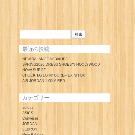
検
索:
最近の投稿
NEW BALANCE M1300JP3
SPRING2020 DRESS SHOES/N.HOOLYWOOD
NOVA SURGE
CHUCK TAYLOR® GORE-TEX NH OX
AIR JORDAN 1 GYM RED
カテゴリー
adidas
ASICS
Converse
JORDAN
LEBRON
New Balance